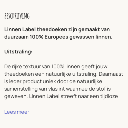
beschrijving
Linnen Label theedoeken zijn gemaakt van
duurzaam 100% Europees gewassen linnen.
Uitstraling:
De rijke textuur van 100% linnen geeft jouw
theedoeken een natuurlijke uitstraling. Daarnaast
is ieder product uniek door de natuurlijke
samenstelling van vlaslint waarmee de stof is
geweven. Linnen Label streeft naar een tijdloze
collectie van kwaliteit die op een milieubewuste
manier tot stand is gekomen.
Lees meer
Eigenschappen: