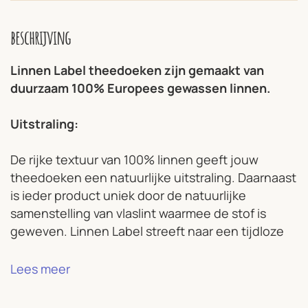
beschrijving
Linnen Label theedoeken zijn gemaakt van
duurzaam 100% Europees gewassen linnen.
Uitstraling:
De rijke textuur van 100% linnen geeft jouw
theedoeken een natuurlijke uitstraling. Daarnaast
is ieder product uniek door de natuurlijke
samenstelling van vlaslint waarmee de stof is
geweven. Linnen Label streeft naar een tijdloze
collectie van kwaliteit die op een milieubewuste
manier tot stand is gekomen.
Lees meer
Eigenschappen: