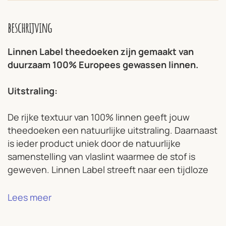
beschrijving
Linnen Label theedoeken zijn gemaakt van
duurzaam 100% Europees gewassen linnen.
Uitstraling:
De rijke textuur van 100% linnen geeft jouw
theedoeken een natuurlijke uitstraling. Daarnaast
is ieder product uniek door de natuurlijke
samenstelling van vlaslint waarmee de stof is
geweven. Linnen Label streeft naar een tijdloze
collectie van kwaliteit die op een milieubewuste
manier tot stand is gekomen.
Lees meer
Eigenschappen: