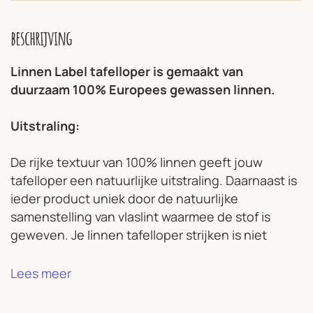
beschrijving
Linnen Label tafelloper is gemaakt van
duurzaam 100% Europees gewassen linnen.
Uitstraling:
De rijke textuur van 100% linnen geeft jouw
tafelloper een natuurlijke uitstraling. Daarnaast is
ieder product uniek door de natuurlijke
samenstelling van vlaslint waarmee de stof is
geweven. Je linnen tafelloper strijken is niet
nodig omdat de stof zijn eigen karakteristieke
kreuk zal aannemen. Linnen Label streeft naar
Lees meer
een tijdloze collectie van kwaliteit die op een
milieubewuste manier tot stand is gekomen.