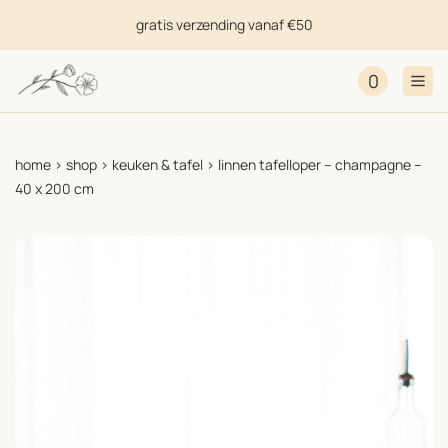
gratis verzending vanaf €50
0
home
>
shop
>
keuken & tafel
>
linnen tafelloper – champagne –
40 x 200 cm