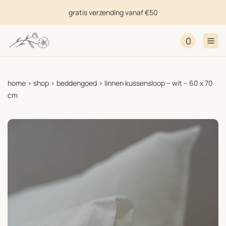
gratis verzending vanaf €50
0
home
>
shop
>
beddengoed
>
linnen kussensloop – wit – 60 x 70
cm