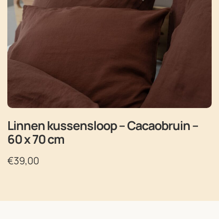
Linnen kussensloop – Cacaobruin –
60 x 70 cm
€
39,00