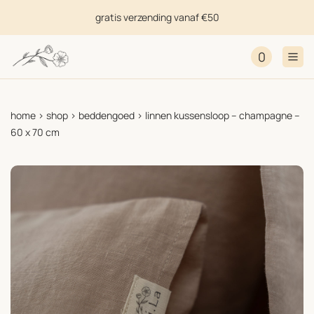
gratis verzending vanaf €50
0
home
>
shop
>
beddengoed
>
linnen kussensloop – champagne –
60 x 70 cm