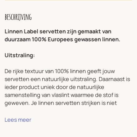
beschrijving
Linnen Label servetten zijn gemaakt van
duurzaam 100% Europees gewassen linnen.
Uitstraling:
De rijke textuur van 100% linnen geeft jouw
servetten een natuurlijke uitstraling. Daarnaast is
ieder product uniek door de natuurlijke
samenstelling van vlaslint waarmee de stof is
geweven. Je linnen servetten strijken is niet
nodig omdat de stof zijn eigen karakteristieke
kreuk zal aannemen. Linnen Label streeft naar
Lees meer
een tijdloze collectie van kwaliteit die op een
milieubewuste manier tot stand is gekomen.